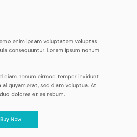
 Nemo enim ipsam voluptatem voluptas
d quia consequuntur. Lorem ipsum nonum
 sed diam nonum eirmod tempor invidunt
 aliquyam.erat, sed diam voluptua. At
duo dolores et ea rebum.
Buy Now