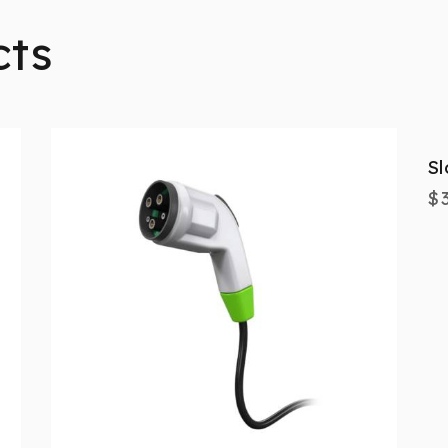
cts
Sl
$